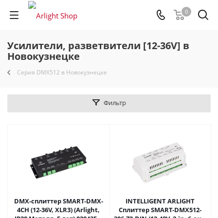
0
Усилители, разветвители [12-36V] в
Новокузнецке
Серия DMX512 в Новокузнецке
Фильтр
DMX-сплиттер SMART-DMX-
INTELLIGENT ARLIGHT
4CH (12-36V, XLR3) (Arlight,
Сплиттер SMART-DMX512-