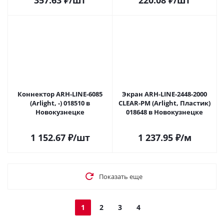
357.63
₽
/шт
220.08
₽
/шт
Коннектор ARH-LINE-6085
Экран ARH-LINE-2448-2000
(Arlight, -) 018510 в
CLEAR-PM (Arlight, Пластик)
Новокузнецке
018648 в Новокузнецке
1 152.67
₽
/шт
1 237.95
₽
/м
Показать еще
1
2
3
4