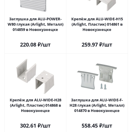
Заглушка для ALU-POWER-
Крепёж для ALU-WIDE-H15
W80 глухая (Arlight, Металл)
(Arlight, Пластик) 014861 в
014859 в Новокузнецке
Новокузнецке
220.08
₽
/шт
259.97
₽
/шт
Крепёж для ALU-WIDE-H28
Заглушка для ALU-WIDE-F-
(Arlight, Пластик) 014868 в
H28 глухая (Arlight, Металл)
Новокузнецке
014870 в Новокузнецке
302.61
₽
/шт
558.45
₽
/шт