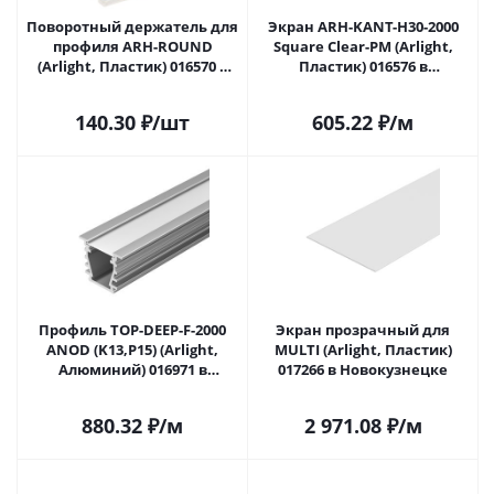
Поворотный держатель для
Экран ARH-KANT-H30-2000
профиля ARH-ROUND
Square Clear-PM (Arlight,
(Arlight, Пластик) 016570 в
Пластик) 016576 в
Новокузнецке
Новокузнецке
140.30
₽
/шт
605.22
₽
/м
Профиль TOP-DEEP-F-2000
Экран прозрачный для
ANOD (K13,P15) (Arlight,
MULTI (Arlight, Пластик)
Алюминий) 016971 в
017266 в Новокузнецке
Новокузнецке
880.32
₽
/м
2 971.08
₽
/м