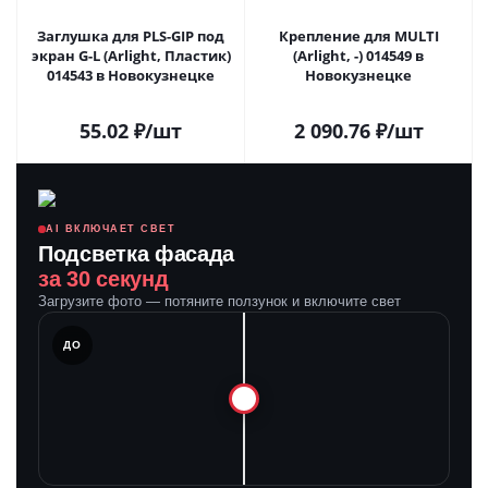
Заглушка для PLS-GIP под
Крепление для MULTI
экран G-L (Arlight, Пластик)
(Arlight, -) 014549 в
014543 в Новокузнецке
Новокузнецке
55.02
₽
/шт
2 090.76
₽
/шт
AI ВКЛЮЧАЕТ СВЕТ
Подсветка фасада
за 30 секунд
Загрузите фото — потяните ползунок и включите свет
ЛЕ
ДО