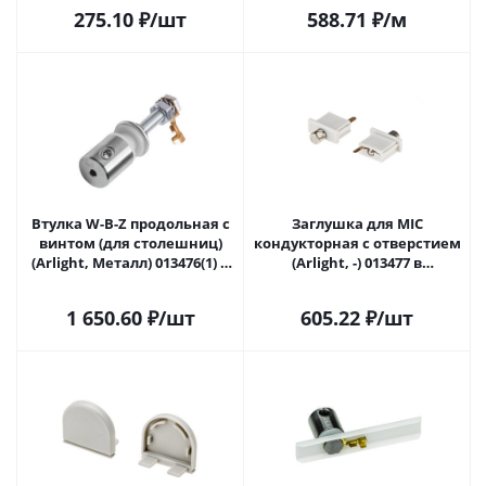
275.10
₽
/шт
588.71
₽
/м
Втулка W-B-Z продольная с
Заглушка для MIC
винтом (для столешниц)
кондукторная с отверстием
(Arlight, Металл) 013476(1) в
(Arlight, -) 013477 в
Новокузнецке
Новокузнецке
1 650.60
₽
/шт
605.22
₽
/шт