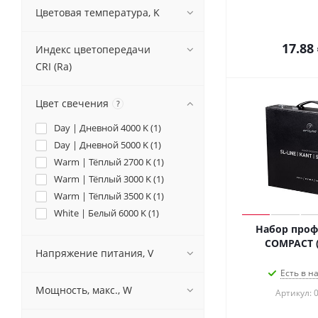
Цветовая температура, K
17.88
Индекс цветопередачи
CRI (Ra)
Цвет свечения
?
Day | Дневной 4000 K (
1
)
Day | Дневной 5000 K (
1
)
Warm | Тёплый 2700 K (
1
)
Warm | Тёплый 3000 K (
1
)
Warm | Тёплый 3500 K (
1
)
White | Белый 6000 K (
1
)
Набор проф
COMPACT (A
Напряжение питания, V
Есть в н
Мощность, макс., W
Артикул: 