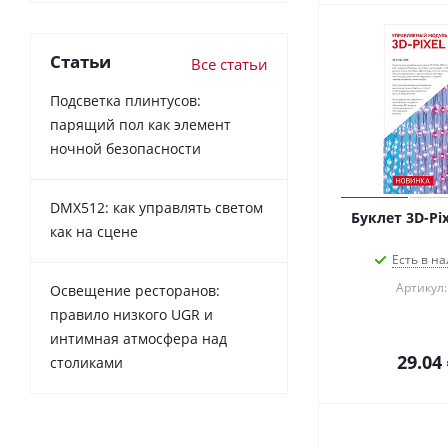
Статьи
Все статьи
Подсветка плинтусов:
парящий пол как элемент
ночной безопасности
DMX512: как управлять светом
Буклет 3D-Pixe
как на сцене
Есть в на
Артикул:
Освещение ресторанов:
правило низкого UGR и
интимная атмосфера над
29.04
столиками