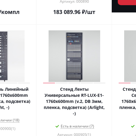
Артикул: 000890
/компл
183 089.96
₽
/шт
ль Линейный
Стенд Ленты
Стенд
-1760x600mm
Универсальные RT-LUX-E1-
С
а, подсветка)
1760x600mm (v.2, DB 3мм,
1760x6
ht, -)
пленка, подсветка) (Arlight,
пленка,
-)
аличии (18)
Есть в наличии (7)
000900(1)
Артикул: 000905(1)