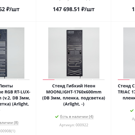
62
₽
/шт
147 698.51
₽
/шт
1
Ленты
Стенд Гибкий Неон
Стенд 
 RGB RT-LUX-
MOONLIGHT-1760x600mm
TRIAC 
(v.2, DB 3мм,
(DB 3мм, пленка, подсветка)
пленка
тка) (Arlight,
(Arlight, -)
)
Есть в наличии (4)
А
аличии (8)
Артикул: 000922
000908(1)