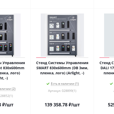
ы Управления
Стенд Системы Управления
Стенд 
ght 830x600mm
SMART 830x600mm (DB 3мм,
DALI 1
енка, лого)
пленка, лого) (Arlight, -)
пленка
ht, -)
Есть в наличии (1)
аличии (2)
Артикул: 028899(1)
028852(1)
8
₽
/шт
139 358.78
₽
/шт
52