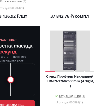
Есть в наличии (3)
ртикул: 000861(1)
3 136.92
₽
/шт
37 842.76
₽
/компл
ЮЧАЕТ СВЕТ
ветка фасада
 секунд
е фото — потяните
и включите свет
Стенд Профиль Накладной
LUX-E9-1760x600mm (Arlight,
-)
Есть в наличии (1)
Артикул: 000899(1)
ОПРОБОВАТЬ
→