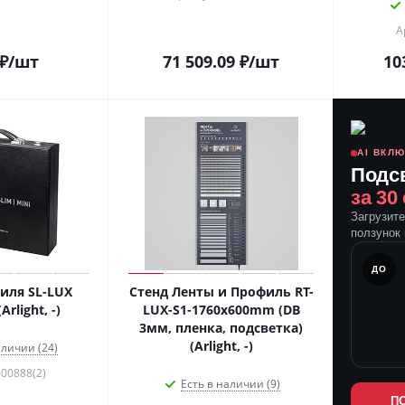
А
₽
/шт
71 509.09
₽
/шт
10
AI ВКЛ
Подс
за 30
Загрузит
ползунок 
ПОСЛЕ
ДО
иля SL-LUX
Стенд Ленты и Профиль RT-
rlight, -)
LUX-S1-1760x600mm (DB
3мм, пленка, подсветка)
(Arlight, -)
аличии (24)
000888(2)
Есть в наличии (9)
П