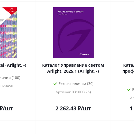
l (Arlight, -)
Каталог Управление светом
Кат
Arlight. 2025.1 (Arlight, -)
профи
личии (100)
Есть в наличии (30)
 029450
Е
Артикул: 031000(25)
Ар
₽
/шт
2 262.43
₽
/шт
1