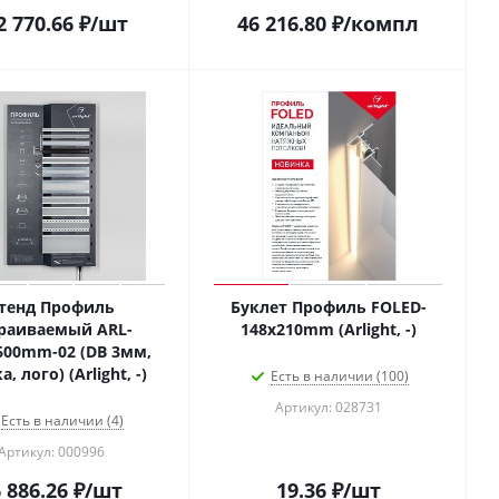
2 770.66
₽
/шт
46 216.80
₽
/компл
тенд Профиль
Буклет Профиль FOLED-
раиваемый ARL-
148х210mm (Arlight, -)
600mm-02 (DB 3мм,
, лого) (Arlight, -)
Есть в наличии (100)
Артикул: 028731
Есть в наличии (4)
Артикул: 000996
 886.26
₽
/шт
19.36
₽
/шт