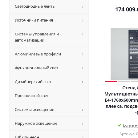
Светодиодные ленты
174 009.
Источники питания
Системы управления и
автоматизации
Алюминиевые профили
Функциональный свет
Дизайнерский свет
Стенд 
Мультицветные
Проявочный свет
E4-1760x600mm 
пленка, подсве
Системы освещения
-
Наружное освещение
Есть в н
Артикул: 
Гибкий неон