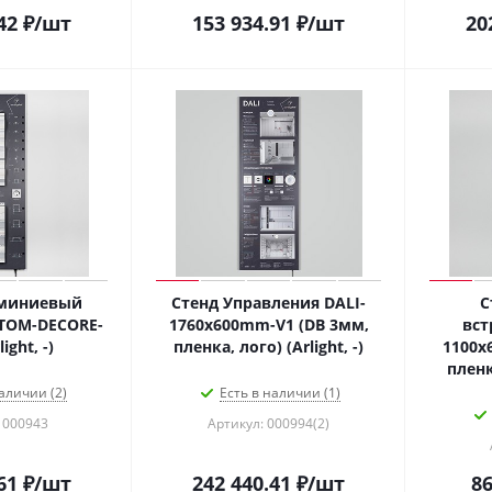
42
₽
/шт
153 934.91
₽
/шт
20
юминиевый
Стенд Управления DALI-
С
TOM-DECORE-
1760х600mm-V1 (DB 3мм,
вст
ight, -)
пленка, лого) (Arlight, -)
1100x
пленка
аличии (2)
Есть в наличии (1)
 000943
Артикул: 000994(2)
61
₽
/шт
242 440.41
₽
/шт
86