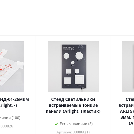
 ПНД-01-25мкм
Стенд Светильники
Сте
light, -)
встраиваемые Тонкие
встра
панели (Arlight, Пластик)
ARLIG
3мм, 
личии (100)
(A
Есть в наличии (3)
 000826
Артикул: 000860(1)