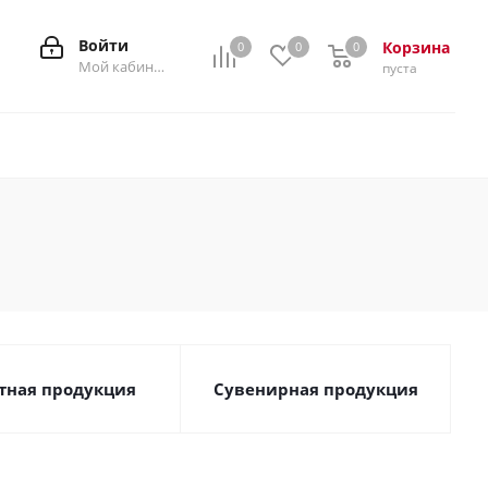
Войти
Корзина
0
0
0
0
Мой кабинет
пуста
тная продукция
Сувенирная продукция