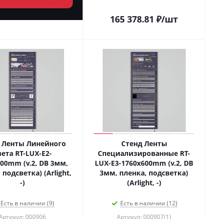
165 378.81
₽
/шт
 Ленты Линейного
Стенд Ленты
вета RT-LUX-E2-
Специализированные RT-
00mm (v.2, DB 3мм,
LUX-E3-1760x600mm (v.2, DB
 подсветка) (Arlight,
3мм, пленка, подсветка)
-)
(Arlight, -)
Есть в наличии (9)
Есть в наличии (12)
Артикул: 000906
Артикул: 000907(1)