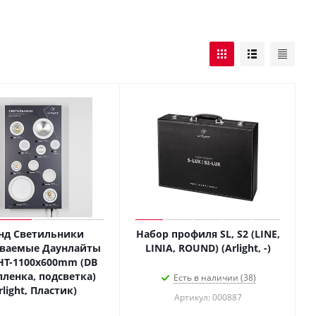
нд Светильники
Набор профиля SL, S2 (LINE,
иваемые Даунлайты
LINIA, ROUND) (Arlight, -)
HT-1100x600mm (DB
пленка, подсветка)
Есть в наличии (38)
rlight, Пластик)
Артикул: 000887