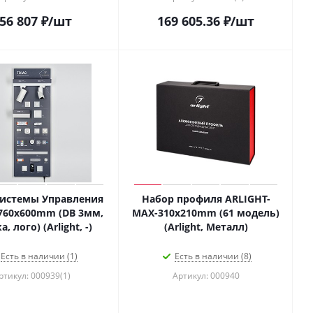
56 807
₽
/шт
169 605.36
₽
/шт
Системы Управления
Набор профиля ARLIGHT-
1760x600mm (DB 3мм,
MAX-310х210mm (61 модель)
, лого) (Arlight, -)
(Arlight, Металл)
Есть в наличии (1)
Есть в наличии (8)
ртикул: 000939(1)
Артикул: 000940