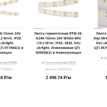
40-15mm 24V
Лента герметичная RTW-SE-
Лента
.2 W/m, IP20,
A240-15mm 24V White-MIX
Day-MIX
(Arlight,
(19.2 W/m, IP65, 2835, 5m)
5m) (A
) 011960(2) в
(Arlight, Изменяемая ЦТ)
ЦТ) 05
знецке
020560(2) в Новокузнецке
Е
личии (1000)
Есть в наличии (925)
011960(2)
Артикул: 020560(2)
58
₽
/м
2 498.74
₽
/м