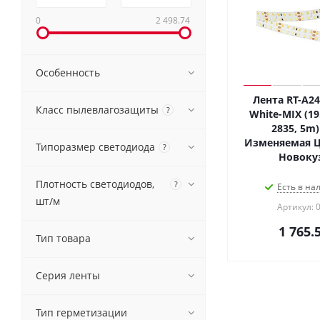
0
2 498.74
Особенность
Лента RT-A2
Класс пылевлагозащиты
?
White-MIX (19
2835, 5m) 
Изменяемая ЦТ
Типоразмер светодиода
?
Новоку
Плотность светодиодов,
?
Есть в на
шт/м
Артикул: 
1 765.
Тип товара
Серия ленты
Тип герметизации