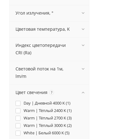
Угол излучения, °
Цветовая температура, K
Индекс цветопередачи
CRI (Ra)
Световой поток на 1м,
lm/m
Цвет свечения
?
Day | Дневной 4000 K (
1
)
Warm | Тёплый 2400 K (
1
)
Warm | Тёплый 2700 K (
3
)
Warm | Тёплый 3000 K (
2
)
White | Белый 6000 K (
5
)