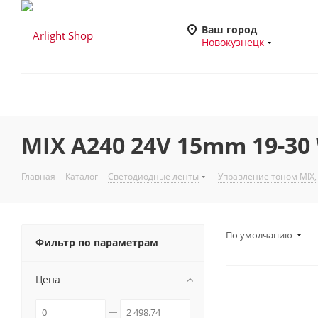
Ваш город
Новокузнецк
MIX A240 24V 15mm 19-30 
Главная
-
Каталог
-
Светодиодные ленты
-
Управление тоном MIX
По умолчанию
Фильтр по параметрам
Цена