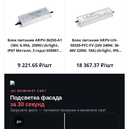
Блок питания ARPV-36250-A1
Блок питания ARPV-UH-
(36V, 6.95A, 250W) (Arlight,
50320-PFC-FV (24V 240W, 36-
IP67 Металл, 3 года) 035967 в
48V 320W, 10A) (Arlight, IP67
Новокузнецке
Металл, 7 лет) 055740 в
Новокузнецке
9 221.65
₽
/шт
18 367.37
₽
/шт
AI ВКЛЮЧАЕТ СВЕТ
Подсветка фасада
за 30 секунд
Загрузите фото — потяните ползунок и включите свет
ЛЕ
ДО