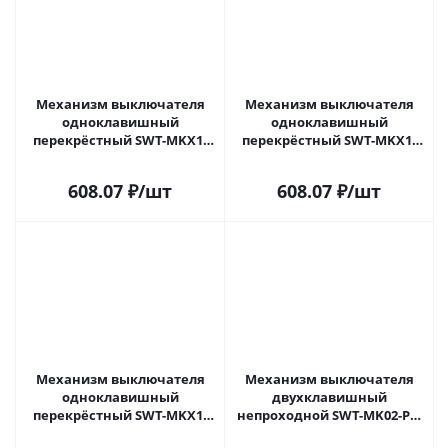
Механизм выключателя
Механизм выключателя
одноклавишный
одноклавишный
перекрёстный SWT-MKX1-
перекрёстный SWT-MKX1-
PL-WH (250V, 16A) (Arlight, -)
PL-BK (250V, 16A) (Arlight, -)
043718 в Новокузнецке
043719 в Новокузнецке
608.07
₽
/шт
608.07
₽
/шт
Механизм выключателя
Механизм выключателя
одноклавишный
двухклавишный
перекрёстный SWT-MKX1-
непроходной SWT-MK02-PL-
PL-GR (250V, 16A) (Arlight, -)
WH (250V, 16A) (Arlight, -)