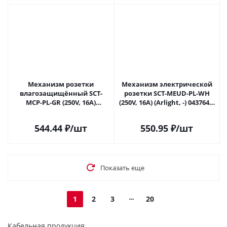
Механизм розетки
Механизм электрической
влагозащищённый SCT-
розетки SCT-MEUD-PL-WH
MCP-PL-GR (250V, 16A)
(250V, 16A) (Arlight, -) 043764 в
(Arlight, -) 043747 в
Новокузнецке
Новокузнецке
544.44
₽
/шт
550.95
₽
/шт
Показать еще
1
2
3
20
Кабельная продукция