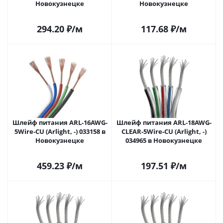
Новокузнецке
Новокузнецке
294.20
₽
/м
117.68
₽
/м
Шлейф питания ARL-16AWG-
Шлейф питания ARL-18AWG-
5Wire-CU (Arlight, -) 033158 в
CLEAR-5Wire-CU (Arlight, -)
Новокузнецке
034965 в Новокузнецке
459.23
₽
/м
197.51
₽
/м