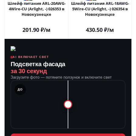
Шлейф питания ARL-20AWG-
Шлейф питания ARL-18AWG-
4Wire-CU (Arlight, -) 026353 в
5Wire-CU (Arlight, -) 026354 в
Новокузнецке
Новокузнецке
201.90
₽
/м
430.50
₽
/м
AI ВКЛЮЧАЕТ СВЕТ
Подсветка фасада
за 30 секунд
Загрузите фото — потяните ползунок и включите свет
ЛЕ
ДО