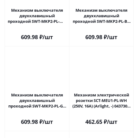
Механизм выключателя
Механизм выключателя
двухклавишный
двухклавишный
проходной SWT-MKP2-PL-WH
проходной SWT-MKP2-PL-BK
(250V, 16A) (Arlight, -) 043727 в
(250V, 16A) (Arlight, -) 043728 в
Новокузнецке
Новокузнецке
609.98
₽
/шт
609.98
₽
/шт
Механизм выключателя
Механизм электрической
двухклавишный
розетки SCT-MEU1-PL-WH
проходной SWT-MKP2-PL-GR
(250V, 16A) (Arlight, -) 043730 в
(250V, 16A) (Arlight, -) 043729 в
Новокузнецке
Новокузнецке
609.98
₽
/шт
462.65
₽
/шт