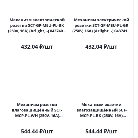
Механизм электрической
Механизм электрической
розетки SCT-GP-MEU-PL-BK
розетки SCT-GP-MEU-PL-GR
(250V, 16A) (Arlight, -) 043740 в
(250V, 16A) (Arlight, -) 043741 в
Новокузнецке
Новокузнецке
432.04
₽
/шт
432.04
₽
/шт
Механизм розетки
Механизм розетки
влагозащищённый SCT-
влагозащищённый SCT-
MCP-PL-WH (250V, 16A)
MCP-PL-BK (250V, 16A)
(Arlight, -) 043745 в
(Arlight, -) 043746 в
Новокузнецке
Новокузнецке
544.44
₽
/шт
544.44
₽
/шт