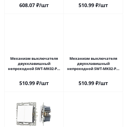
043720 в Новокузнецке
043724 в Новокузнецке
608.07
₽
/шт
510.99
₽
/шт
Механизм выключателя
Механизм выключателя
двухклавишный
двухклавишный
непроходной SWT-MK02-PL-
непроходной SWT-MK02-PL-
BK (250V, 16A) (Arlight, -)
GR (250V, 16A) (Arlight, -)
043725 в Новокузнецке
043726 в Новокузнецке
510.99
₽
/шт
510.99
₽
/шт