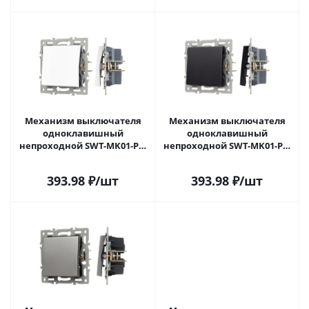
Механизм выключателя
Механизм выключателя
одноклавишный
одноклавишный
непроходной SWT-MK01-PL-
непроходной SWT-MK01-PL-
WH (250V, 16A) (Arlight, -)
BK (250V, 16A) (Arlight, -)
043710 в Новокузнецке
043711 в Новокузнецке
393.98
₽
/шт
393.98
₽
/шт