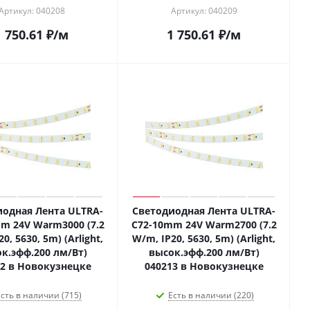
Артикул: 040208
Артикул: 040209
1 750.61
₽
/м
1 750.61
₽
/м
одная Лента ULTRA-
Светодиодная Лента ULTRA-
m 24V Warm3000 (7.2
C72-10mm 24V Warm2700 (7.2
0, 5630, 5m) (Arlight,
W/m, IP20, 5630, 5m) (Arlight,
к.эфф.200 лм/Вт)
высок.эфф.200 лм/Вт)
12 в Новокузнецке
040213 в Новокузнецке
сть в наличии (715)
Есть в наличии (220)