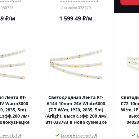
 038778
Артикул: 038779
49
₽
/м
1 599.49
₽
/м
я Лента RT-
Светодиодная Лента RT-
Светоди
4V Warm3000
A144-10mm 24V White6000
C72-10m
0, 2835, 5m)
(7.7 W/m, IP20, 2835, 5m)
W/m, IP2
к.эфф.200 лм/
(Arlight, высок.эфф.200 лм/
высо
Новокузнецке
Вт) 038783 в Новокузнецке
0402
личии (515)
Есть в наличии (50)
Е