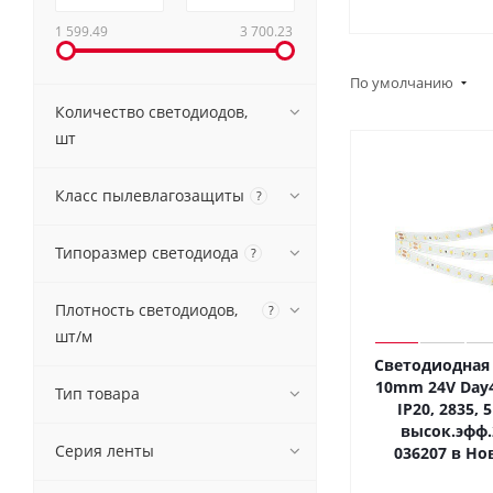
1 599.49
3 700.23
По умолчанию
Количество светодиодов,
шт
Класс пылевлагозащиты
?
Типоразмер светодиода
?
Плотность светодиодов,
?
шт/м
Светодиодная 
10mm 24V Day4
Тип товара
IP20, 2835, 5
высок.эфф.
Серия ленты
036207 в Но