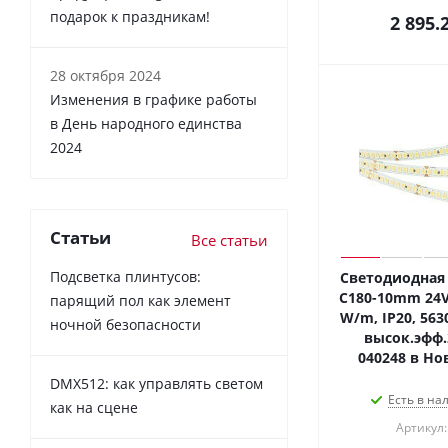
подарок к праздникам!
2 895.
28 октября 2024
Изменения в графике работы
в День народного единства
2024
Статьи
Все статьи
Подсветка плинтусов:
Светодиодная 
C180-10mm 24V 
парящий пол как элемент
W/m, IP20, 5630
ночной безопасности
высок.эфф.
040248 в Но
DMX512: как управлять светом
Есть в на
как на сцене
Артикул: