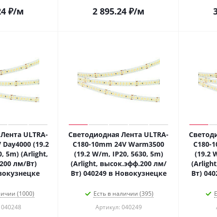
24
₽
/м
2 895.24
₽
/м
Лента ULTRA-
Светодиодная Лента ULTRA-
Светоди
Day4000 (19.2
C180-10mm 24V Warm3500
C180-
, 5m) (Arlight,
(19.2 W/m, IP20, 5630, 5m)
(19.2 
200 лм/Вт)
(Arlight, высок.эфф.200 лм/
(Arligh
вокузнецке
Вт) 040249 в Новокузнецке
Вт) 04
личии (1000)
Есть в наличии (395)
Е
 040248
Артикул: 040249