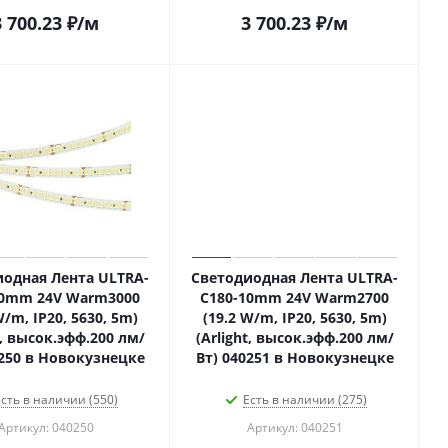
3 700.23
₽
/м
3 700.23
₽
/м
одная Лента ULTRA-
Светодиодная Лента ULTRA-
10mm 24V Warm3000
C180-10mm 24V Warm2700
W/m, IP20, 5630, 5m)
(19.2 W/m, IP20, 5630, 5m)
t, высок.эфф.200 лм/
(Arlight, высок.эфф.200 лм/
0250 в Новокузнецке
Вт) 040251 в Новокузнецке
сть в наличии (550)
Есть в наличии (275)
Артикул: 040250
Артикул: 040251