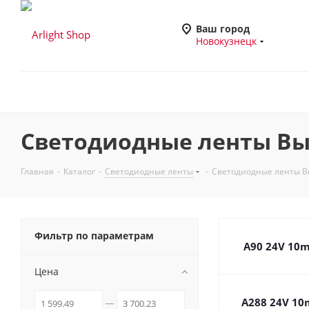
Ваш город
Новокузнецк
Светодиодные ленты Выс
Главная
-
Каталог
-
Светодиодные ленты
-
Светодиодные ленты Вы
Фильтр по параметрам
A90 24V 10
Цена
A288 24V 1