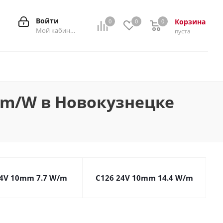
Войти
Корзина
0
0
0
0
Мой кабинет
пуста
lm/W в Новокузнецке
24V 10mm 7.7 W/m
C126 24V 10mm 14.4 W/m