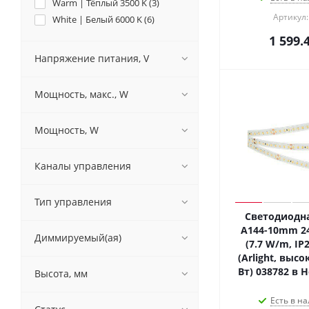
Warm | Тёплый 3500 K (
3
)
Артикул:
White | Белый 6000 K (
6
)
1 599.
Напряжение питания, V
Мощность, макс., W
Мощность, W
Каналы управления
Тип управления
Светодиодна
A144-10mm 2
Диммируемый(ая)
(7.7 W/m, IP2
(Arlight, высо
Вт) 038782 в 
Высота, мм
Есть в на