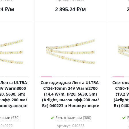
24
₽
/м
2 895.24
₽
/м
Лента ULTRA-
Светодиодная Лента ULTRA-
Светоди
4V Warm3000
C126-10mm 24V Warm2700
C180-
20, 5630, 5m)
(14.4 W/m, IP20, 5630, 5m)
(19.2 
к.эфф.200 лм/
(Arlight, высок.эфф.200 лм/
(Arligh
Новокузнецке
Вт) 040223 в Новокузнецке
Вт) 04
личии (630)
Есть в наличии (380)
Е
 040222
Артикул: 040223