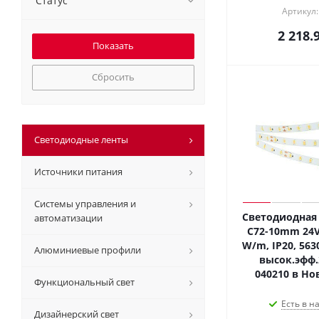
Статус
Артикул:
2 218.
Сбросить
Светодиодные ленты
Источники питания
Системы управления и
Светодиодная 
автоматизации
C72-10mm 24V 
W/m, IP20, 5630
Алюминиевые профили
высок.эфф.
040210 в Но
Функциональный свет
Есть в н
Дизайнерский свет