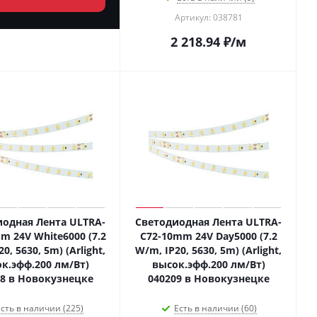
Артикул: 038781
2 218.94
₽
/м
одная Лента ULTRA-
Светодиодная Лента ULTRA-
m 24V White6000 (7.2
C72-10mm 24V Day5000 (7.2
0, 5630, 5m) (Arlight,
W/m, IP20, 5630, 5m) (Arlight,
к.эфф.200 лм/Вт)
высок.эфф.200 лм/Вт)
08 в Новокузнецке
040209 в Новокузнецке
сть в наличии (225)
Есть в наличии (60)