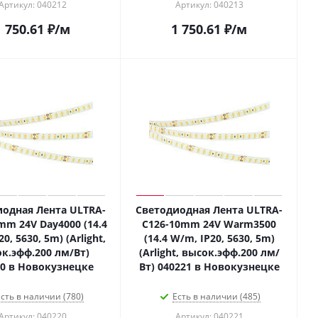
Артикул: 040212
Артикул: 040213
1 750.61
₽
/м
1 750.61
₽
/м
одная Лента ULTRA-
Светодиодная Лента ULTRA-
mm 24V Day4000 (14.4
C126-10mm 24V Warm3500
0, 5630, 5m) (Arlight,
(14.4 W/m, IP20, 5630, 5m)
к.эфф.200 лм/Вт)
(Arlight, высок.эфф.200 лм/
20 в Новокузнецке
Вт) 040221 в Новокузнецке
сть в наличии (780)
Есть в наличии (485)
Артикул: 040220
Артикул: 040221