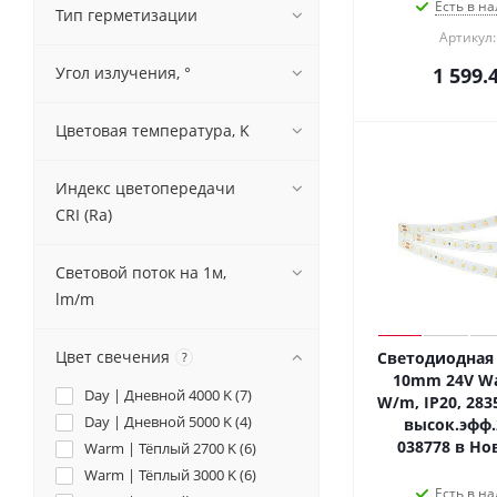
Есть в на
Тип герметизации
Артикул:
Угол излучения, °
1 599.
Цветовая температура, K
Индекс цветопередачи
CRI (Ra)
Световой поток на 1м,
lm/m
Цвет свечения
Светодиодная 
?
10mm 24V Wa
Day | Дневной 4000 K (
7
)
W/m, IP20, 2835
Day | Дневной 5000 K (
4
)
высок.эфф.
038778 в Но
Warm | Тёплый 2700 K (
6
)
Warm | Тёплый 3000 K (
6
)
Есть в на