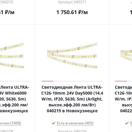
 040210
Артикул: 040211
61
₽
/м
1 750.61
₽
/м
Лента ULTRA-
Светодиодная Лента ULTRA-
Светоди
V White6000
C126-10mm 24V Day5000 (14.4
C126-10
20, 5630, 5m)
W/m, IP20, 5630, 5m) (Arlight,
W/m, IP2
к.эфф.200 лм/
высок.эфф.200 лм/Вт)
высо
Новокузнецке
040219 в Новокузнецке
0402
личии (1000)
Есть в наличии (465)
Е
 040218
Артикул: 040219