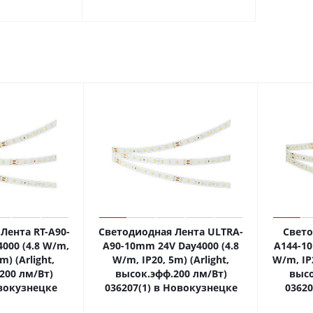
Лента RT-A90-
Светодиодная Лента ULTRA-
Свето
000 (4.8 W/m,
A90-10mm 24V Day4000 (4.8
A144-10
m) (Arlight,
W/m, IP20, 5m) (Arlight,
W/m, IP2
200 лм/Вт)
высок.эфф.200 лм/Вт)
высо
вокузнецке
036207(1) в Новокузнецке
0362