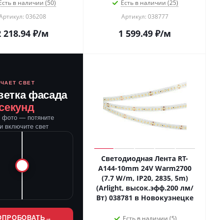
Есть в наличии (50)
Есть в наличии (25)
Артикул: 036208
Артикул: 038777
2 218.94
₽
/м
1 599.49
₽
/м
ЮЧАЕТ СВЕТ
ветка фасада
 секунд
е фото — потяните
и включите свет
Светодиодная Лента RT-
A144-10mm 24V Warm2700
(7.7 W/m, IP20, 2835, 5m)
(Arlight, высок.эфф.200 лм/
Вт) 038781 в Новокузнецке
ОПРОБОВАТЬ
→
Есть в наличии (5)