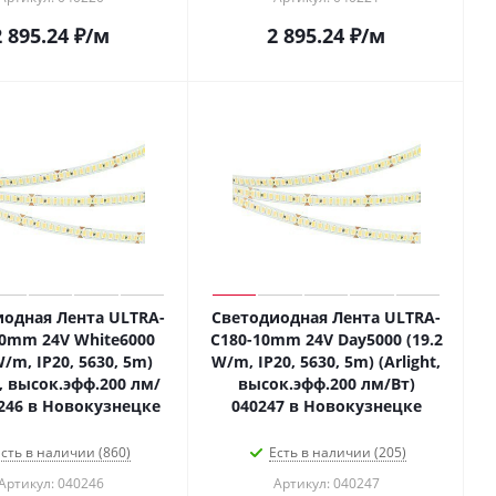
2 895.24
₽
/м
2 895.24
₽
/м
одная Лента ULTRA-
Светодиодная Лента ULTRA-
10mm 24V White6000
C180-10mm 24V Day5000 (19.2
W/m, IP20, 5630, 5m)
W/m, IP20, 5630, 5m) (Arlight,
t, высок.эфф.200 лм/
высок.эфф.200 лм/Вт)
0246 в Новокузнецке
040247 в Новокузнецке
сть в наличии (860)
Есть в наличии (205)
Артикул: 040246
Артикул: 040247