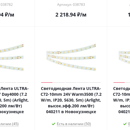
 038782
Артикул: 038783
94
₽
/м
2 218.94
₽
/м
Лента ULTRA-
Светодиодная Лента ULTRA-
Светоди
Day4000 (7.2
C72-10mm 24V Warm3500 (7.2
C72-10m
, 5m) (Arlight,
W/m, IP20, 5630, 5m) (Arlight,
W/m, IP2
200 лм/Вт)
высок.эфф.200 лм/Вт)
высо
вокузнецке
040211 в Новокузнецке
0402
аличии (45)
Есть в наличии (50)
Е